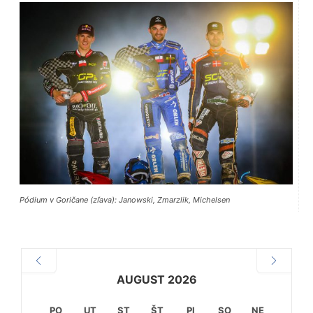
Pódium v Goričane (zľava): Janowski, Zmarzlik, Michelsen
AUGUST 2026
PO
UT
ST
ŠT
PI
SO
NE