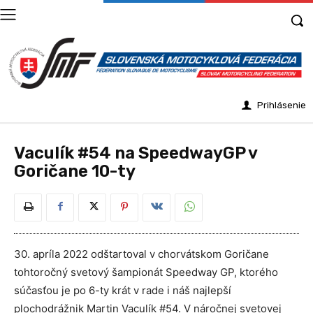
Prihlásenie
Vaculík #54 na SpeedwayGP v
Goričane 10-ty
30. apríla 2022 odštartoval v chorvátskom Goričane
tohtoročný svetový šampionát Speedway GP, ktorého
súčasťou je po 6-ty krát v rade i náš najlepší
plochodrážnik Martin Vaculík #54. V náročnej svetovej