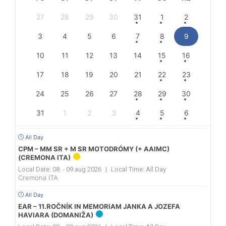
27
28
29
30
31
1
2
3
4
5
6
7
8
9
10
11
12
13
14
15
16
17
18
19
20
21
22
23
24
25
26
27
28
29
30
31
1
2
3
4
5
6
All Day
CPM – MM SR + M SR MOTODRÓMY (+ AAIMC)
(CREMONA ITA)
Local Date:
08. - 09.aug 2026
|
Local Time:
All Day
Cremona ITA
All Day
EAR – 11.ROČNÍK IN MEMORIAM JANKA A JOZEFA
HAVIARA (DOMANIŽA)