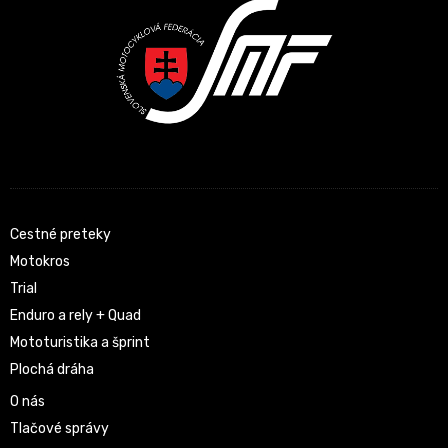
Cestné preteky
Motokros
Trial
Enduro a rely + Quad
Mototuristika a šprint
Plochá dráha
O nás
Tlačové správy