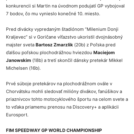
konkurencii si Martin na úvodnom podujatí GP vybojoval
7 bodov, čo mu vynieslo konečné 10. miesto.
Pred divácky vypredaným štadiónom “Milenium Donji
Kraljevec” si v Goričane víťazstvo ukoristil dvojnásobný
majster sveta
Bartosz Zmarzlik
(20b) z Poľska pred
ďalšou poľskou plochodrážnou hviezdou
Maciejom
Janowskim
(18b) a tretí skončil dánsky pretekár Mikkel
Michelsen (16b).
Prvé súboje pretekárov na plochodrážnom ovále v
Chorvátsku mohli sledovať milióny divákov, fanúšikov a
priaznivcov tohto motocyklového športu na celom svete a
to vďaka priamemu prenosu na Discovery+ a aplikácii
Eurosport.
FIM SPEEDWAY GP WORLD CHAMPIONSHIP