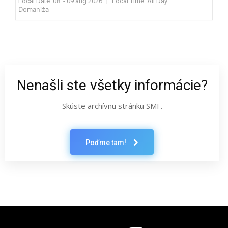
Local Date:
08. - 09.aug 2026
|
Local Time:
All Day
Domaniža
Nenašli ste všetky informácie?
Skúste archívnu stránku SMF.
Poďme tam!
Latest News