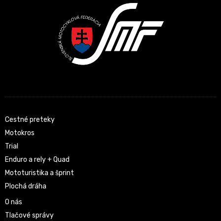
Cestné preteky
Motokros
Trial
Enduro a rely + Quad
Mototuristika a šprint
Plochá dráha
O nás
Tlačové správy