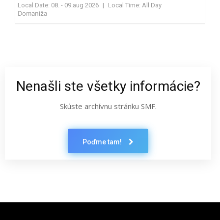
Local Date:
08. - 09.aug 2026
|
Local Time:
All Day
Domaniža
Nenašli ste všetky informácie?
Skúste archívnu stránku SMF.
Poďme tam!
Latest News