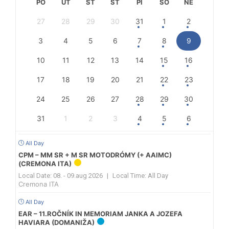
PO
UT
ST
ŠT
PI
SO
NE
27
28
29
30
31
1
2
3
4
5
6
7
8
9
10
11
12
13
14
15
16
17
18
19
20
21
22
23
24
25
26
27
28
29
30
31
1
2
3
4
5
6
All Day
CPM – MM SR + M SR MOTODRÓMY (+ AAIMC)
(CREMONA ITA)
Local Date:
08. - 09.aug 2026
|
Local Time:
All Day
Cremona ITA
All Day
EAR – 11.ROČNÍK IN MEMORIAM JANKA A JOZEFA
HAVIARA (DOMANIŽA)