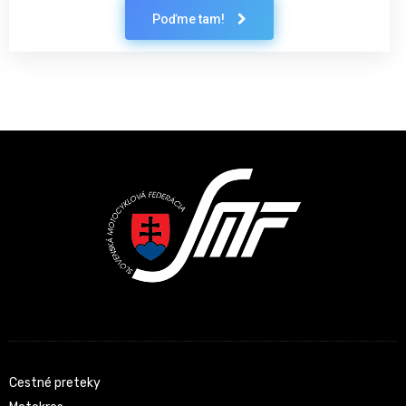
Poďme tam!
Latest News
Cestné preteky