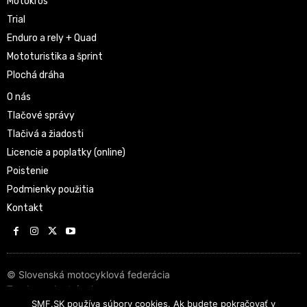
Motokros
Trial
Enduro a rely + Quad
Mototuristika a šprint
Plochá dráha
O nás
Tlačové správy
Tlačivá a žiadosti
Licencie a poplatky (online)
Poistenie
Podmienky použitia
Kontakt
© Slovenská motocyklová federácia
Tvorba web stránok
SMF.SK používa súbory cookies. Ak budete pokračovať v