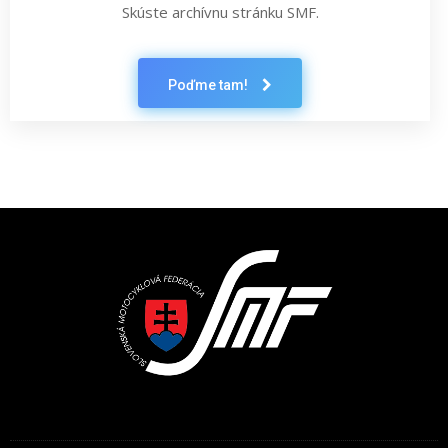
Skúste archívnu stránku SMF.
Poďme tam!
Latest News