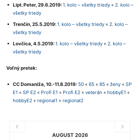
Lipt. Peter, 29.6.2019:
1. kolo – všetky triedy
«
2. kolo –
všetky triedy
Trenčín, 25.5.2019:
1. kolo – všetky triedy
«
2. kolo –
všetky triedy
Lovčica, 4.5.2019:
1. kolo – všetky triedy
«
2. kolo –
všetky triedy
Voľný pretek:
CC Domaniža, 10.-11.8.2019:
50
«
65
«
85
«
ženy
«
SP
E1
«
SP E2
«
Profi E1
«
Profi E2
«
veterán
«
hobbyE1
«
hobbyE2
«
regional1
«
regional2
AUGUST 2026