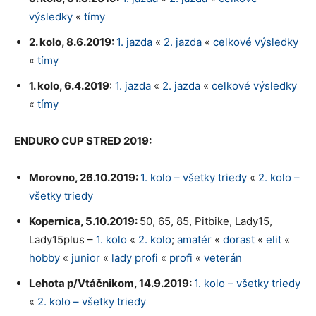
výsledky
«
tímy
2. kolo, 8.6.2019:
1. jazda
«
2. jazda
«
celkové výsledky
«
tímy
1. kolo, 6.4.2019
:
1. jazda
«
2. jazda
«
celkové výsledky
«
tímy
ENDURO CUP
STRED 2019:
Morovno, 26.10.2019:
1. kolo – všetky triedy
«
2. kolo –
všetky triedy
Kopernica, 5.10.2019:
50, 65, 85, Pitbike, Lady15,
Lady15plus –
1. kolo
«
2. kolo
;
amatér
«
dorast
«
elit
«
hobby
«
junior
«
lady profi
«
profi
«
veterán
Lehota p/Vtáčnikom, 14.9.2019:
1. kolo – všetky triedy
«
2. kolo – všetky triedy