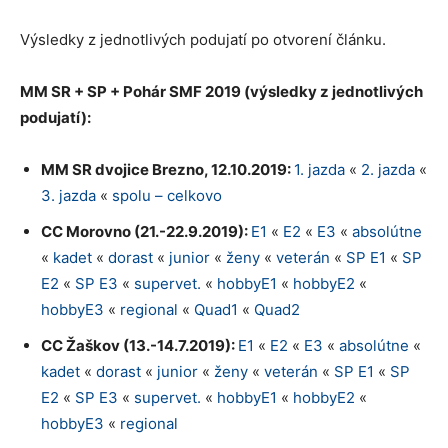
Výsledky z jednotlivých podujatí po otvorení článku.
MM SR + SP + Pohár SMF 2019 (výsledky z jednotlivých
podujatí):
MM SR dvojice Brezno, 12.10.2019:
1. jazda
«
2. jazda
«
3. jazda
«
spolu – celkovo
CC Morovno (21.-22.9.2019):
E1
«
E2
«
E3
«
absolútne
«
kadet
«
dorast
«
junior
«
ženy
«
veterán
«
SP E1
«
SP
E2
«
SP E3
«
supervet.
«
hobbyE1
«
hobbyE2
«
hobbyE3
«
regional
«
Quad1
«
Quad2
CC Žaškov (13.-14.7.2019):
E1
«
E2
«
E3
«
absolútne
«
kadet
«
dorast
«
junior
«
ženy
«
veterán
«
SP E1
«
SP
E2
«
SP E3
«
supervet.
«
hobbyE1
«
hobbyE2
«
hobbyE3
«
regional