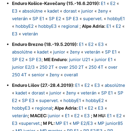
Enduro Košice-Kavečany (15.-16.6.2019):
E1
«
E2
«
E3
«
absolútne
«
kadet
«
dorast
«
junior
«
ženy
«
veterán
«
SP E1
«
SP E2
«
SP E3
«
supervet.
«
hobbyE1
«
hobbyE2
«
hobbyE3
«
regional
;
Alpe Adria:
E1
«
E2
«
E3
«
veterán
Enduro Brezno (18.-19.5.2019):
E1
«
E2
«
E3
«
absolútne
«
kadet
«
junior
«
ženy
«
veterán
«
SP E1
«
SP E2
«
SP E3
;
ME Enduro
:
junior U21
«
junior E1
«
junior E2/3
«
250 2T
«
over 250 2T
«
250 4T
«
over
250 4T
«
senior
«
ženy
«
overall
Enduro Lišov (27.-28.4.2019):
E1
«
E2
«
E3
«
absolútne
«
kadet
«
dorast
«
junior
«
ženy
«
veterán
«
SP E1
«
SP
E2
«
SP E3
«
supervet.
«
hobbyE1
«
hobbyE2
«
hobbyE3
«
regional
; Alpe Adria:
E1
«
E2
«
E3
«
veterán
; MACEC:
junior
«
E1
«
E2
«
E3
; M HU:
E1
«
E2
«
E3
«
supervet.
; M PL:
MP E1
«
MP E2/E3
«
MP junior85
«
MP junior
«
MP master
«
PP E1
«
PP E2/E3
«
PP