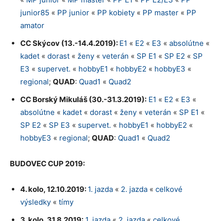
junior85
«
PP junior
«
PP kobiety
«
PP master
«
PP
amator
CC Skýcov (13.-14.4.2019):
E1
«
E2
«
E3
«
absolútne
«
kadet
«
dorast
«
ženy
«
veterán
«
SP E1
«
SP E2
«
SP
E3
«
supervet.
«
hobbyE1
«
hobbyE2
«
hobbyE3
«
regional
;
QUAD
:
Quad1
«
Quad2
CC Borský Mikuláš (30.-31.3.2019):
E1
«
E2
«
E3
«
absolútne
«
kadet
«
dorast
«
ženy
«
veterán
«
SP E1
«
SP E2
«
SP E3
«
supervet.
«
hobbyE1
«
hobbyE2
«
hobbyE3
«
regional
;
QUAD
:
Quad1
«
Quad2
BUDOVEC CUP 2019:
4. kolo, 12.10.2019:
1. jazda
«
2. jazda
«
celkové
výsledky
«
tímy
3. kolo, 31.8.2019:
1. jazda
«
2. jazda
«
celkové