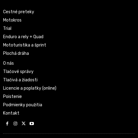
Cestné preteky
Motokros
Trial
Enduro a rely + Quad
Mototuristika a šprint
Plochá dráha
O nás
Tlačové správy
Tlačivá a žiadosti
Licencie a poplatky (online)
Poistenie
Podmienky použitia
Kontakt