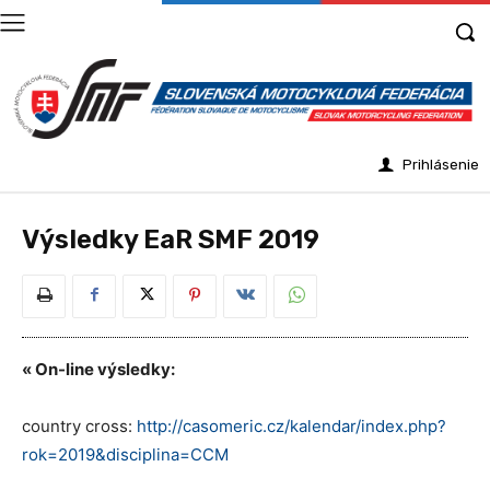
Prihlásenie
Výsledky EaR SMF 2019
« On-line výsledky:
country cross:
http://casomeric.cz/kalendar/index.php?
rok=2019&disciplina=CCM