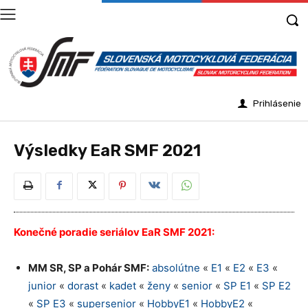
Prihlásenie
Výsledky EaR SMF 2021
Konečné poradie seriálov EaR SMF 2021:
MM SR, SP a Pohár SMF:
absolútne
«
E1
«
E2
«
E3
«
junior
«
dorast
«
kadet
«
ženy
«
senior
«
SP E1
«
SP E2
«
SP E3
«
supersenior
«
HobbyE1
«
HobbyE2
«