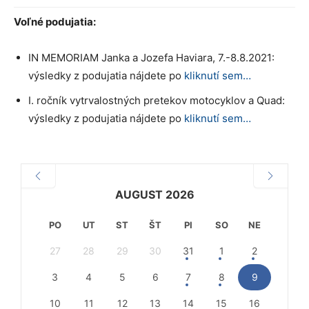
Voľné podujatia:
IN MEMORIAM Janka a Jozefa Haviara, 7.-8.8.2021:
výsledky z podujatia nájdete po
kliknutí sem…
I. ročník vytrvalostných pretekov motocyklov a Quad:
výsledky z podujatia nájdete po
kliknutí sem…
AUGUST 2026
PO
UT
ST
ŠT
PI
SO
NE
27
28
29
30
31
1
2
3
4
5
6
7
8
9
10
11
12
13
14
15
16