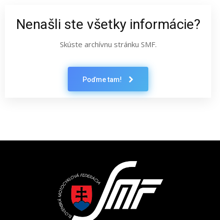
Nenašli ste všetky informácie?
Skúste archívnu stránku SMF.
Poďme tam!
Latest News