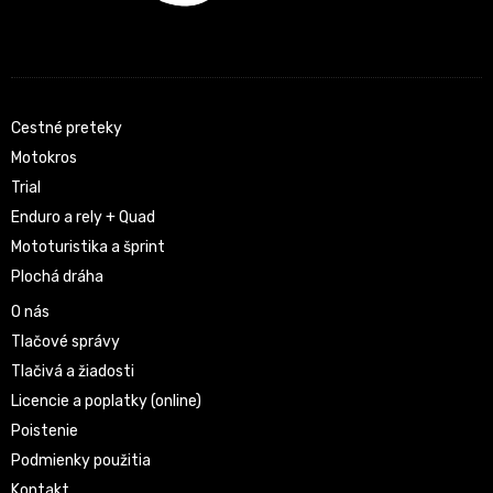
Cestné preteky
Motokros
Trial
Enduro a rely + Quad
Mototuristika a šprint
Plochá dráha
O nás
Tlačové správy
Tlačivá a žiadosti
Licencie a poplatky (online)
Poistenie
Podmienky použitia
Kontakt