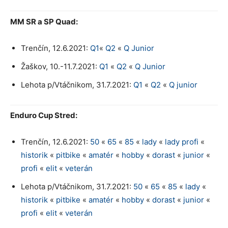
MM SR a SP Quad:
Trenčín, 12.6.2021:
Q1
«
Q2
«
Q Junior
Žaškov, 10.-11.7.2021:
Q1
«
Q2
«
Q Junior
Lehota p/Vtáčnikom, 31.7.2021:
Q1
«
Q2
«
Q junior
Enduro Cup Stred:
Trenčín, 12.6.2021:
50
«
65
«
85
«
lady
«
lady profi
«
historik
«
pitbike
«
amatér
«
hobby
«
dorast
«
junior
«
profi
«
elit
«
veterán
Lehota p/Vtáčnikom, 31.7.2021:
50
«
65
«
85
«
lady
«
historik
«
pitbike
«
amatér
«
hobby
«
dorast
«
junior
«
profi
«
elit
«
veterán