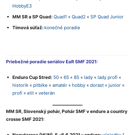
HobbyE3
MM SR a SP Quad:
Quad1
«
Quad2
«
SP Quad Junior
Tímová súťaž:
konečné poradie
Priebežné poradie seriálov EaR SMF 2021:
Enduro Cup Stred:
50
«
65
«
85
«
lady
«
lady profi
«
historik
«
pitbike
«
amatér
«
hobby
«
dorast
«
junior
«
profi
«
elit
«
veterán
MM SR, Slovenský pohár, Pohár SMF v endure a country
crosse SMF 2021:
Nagytarcsa (HUN), 5.-6.6.2021 – enduro:
výsledky 1.