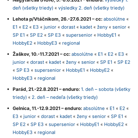
deň (všetky triedy)
«
výsledky 2. deň (všetky triedy)
Lehota p/Vtáčnikom, 26.-27.6.2021 – cc:
absolútne
«
E1
«
E2
«
E3
«
junior
«
dorast
«
kadet
«
ženy
«
senior
«
SP E1
«
SP E2
«
SP E3
«
supersenior
«
HobbyE1
«
HobbyE2
«
HobbyE3
«
regional
Žaškov, 10.-11.7.2021 – cc:
absolútne
«
E1
«
E2
«
E3
«
junior
«
dorast
«
kadet
«
ženy
«
senior
«
SP E1
«
SP E2
«
SP E3
«
supersenior
«
HobbyE1
«
HobbyE2
«
HobbyE3
«
regional
Parád, 21.-22.8.2021 – enduro:
1. deň – sobota (všetky
triedy)
«
2. deň – nedeľa (všetky triedy)
Gelnica, 11.-12.9.2021 – enduro:
absolútne
«
E1
«
E2
«
E3
«
junior
«
dorast
«
kadet
«
ženy
«
senior
«
SP E1
«
SP E2
«
SP E3
«
supersenior
«
HobbyE1
«
HobbyE2
«
HobbyE3
«
regional