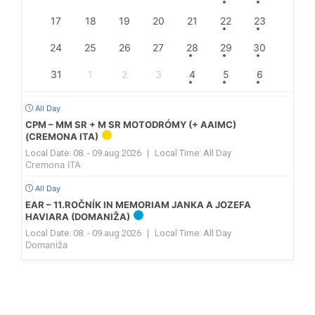
17
18
19
20
21
22
23
24
25
26
27
28
29
30
31
1
2
3
4
5
6
All Day
CPM – MM SR + M SR MOTODRÓMY (+ AAIMC)
(CREMONA ITA)
Local Date:
08. - 09.aug 2026
|
Local Time:
All Day
Cremona ITA
All Day
EAR – 11.ROČNÍK IN MEMORIAM JANKA A JOZEFA
HAVIARA (DOMANIŽA)
Local Date:
08. - 09.aug 2026
|
Local Time:
All Day
Domaniža