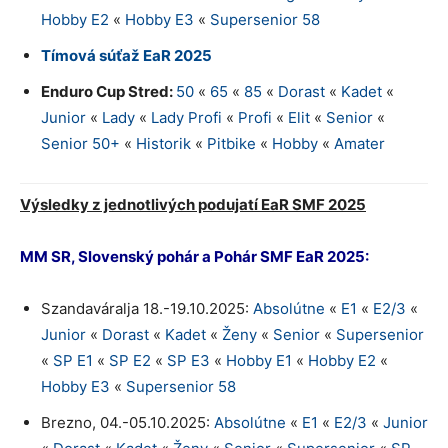
Hobby E2
«
Hobby E3
«
Supersenior 58
Tímová súťaž EaR 2025
Enduro Cup Stred:
50
«
65
«
85
«
Dorast
«
Kadet
«
Junior
«
Lady
«
Lady Profi
«
Profi
«
Elit
«
Senior
«
Senior 50+
«
Historik
«
Pitbike
«
Hobby
«
Amater
Výsledky z jednotlivých podujatí EaR SMF 2025
MM SR, Slovenský pohár a Pohár SMF EaR 2025:
Szandaváralja 18.-19.10.2025:
Absolútne
«
E1
«
E2/3
«
Junior
«
Dorast
«
Kadet
«
Ženy
«
Senior
«
Supersenior
«
SP E1
«
SP E2
«
SP E3
«
Hobby E1
«
Hobby E2
«
Hobby E3
«
Supersenior 58
Brezno, 04.-05.10.2025:
Absolútne
«
E1
«
E2/3
«
Junior