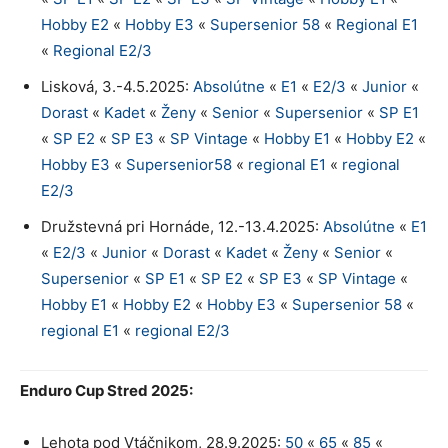
Hobby E2
«
Hobby E3
«
Supersenior 58
«
Regional E1
«
Regional E2/3
Lisková, 3.-4.5.2025:
Absolútne
«
E1
«
E2/3
«
Junior
«
Dorast
«
Kadet
«
Ženy
«
Senior
«
Supersenior
«
SP E1
«
SP E2
«
SP E3
«
SP Vintage
«
Hobby E1
«
Hobby E2
«
Hobby E3
«
Supersenior58
«
regional E1
«
regional
E2/3
Družstevná pri Hornáde, 12.-13.4.2025:
Absolútne
«
E1
«
E2/3
«
Junior
«
Dorast
«
Kadet
«
Ženy
«
Senior
«
Supersenior
«
SP E1
«
SP E2
«
SP E3
«
SP Vintage
«
Hobby E1
«
Hobby E2
«
Hobby E3
«
Supersenior 58
«
regional E1
«
regional E2/3
Enduro Cup Stred 2025:
Lehota pod Vtáčnikom, 28.9.2025:
50
«
65
«
85
«