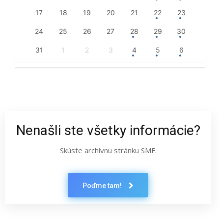
17
18
19
20
21
22
23
24
25
26
27
28
29
30
31
1
2
3
4
5
6
Nenašli ste všetky informácie?
Skúste archívnu stránku SMF.
Poďme tam!