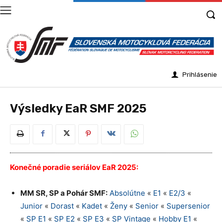
Prihlásenie
Výsledky EaR SMF 2025
Konečné poradie seriálov EaR 2025:
MM SR, SP a Pohár SMF:
Absolútne
«
E1
«
E2/3
«
Junior
«
Dorast
«
Kadet
«
Ženy
«
Senior
«
Supersenior
«
SP E1
«
SP E2
«
SP E3
«
SP Vintage
«
Hobby E1
«