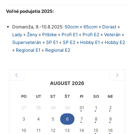
Voľné podujatia 2025:
Domaniža, 9.-10.8.2025:
50ccm
«
65ccm
«
Dorast
«
Lady
«
Ženy
«
Pitbike
«
Profi E1
«
Profi E2
«
Veterán
«
Superveterán
«
SP E1
«
SP E2
«
Hobby E1
«
Hobby E2
«
Regional E1
«
Regional E2
AUGUST 2026
PO
UT
ST
ŠT
PI
SO
NE
27
28
29
30
31
1
2
3
4
5
6
7
8
9
10
11
12
13
14
15
16