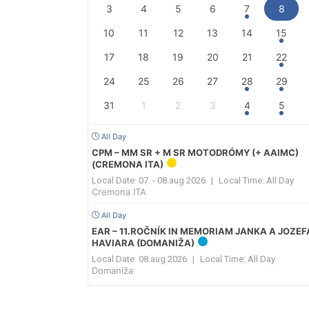
3
4
5
6
7
8
10
11
12
13
14
15
17
18
19
20
21
22
24
25
26
27
28
29
31
1
2
3
4
5
All Day
CPM – MM SR + M SR MOTODRÓMY (+ AAIMC)
(CREMONA ITA)
Local Date:
07. - 08.aug 2026
|
Local Time:
All Day
Cremona ITA
All Day
EAR – 11.ROČNÍK IN MEMORIAM JANKA A JOZEF
HAVIARA (DOMANIŽA)
Local Date:
08.aug 2026
|
Local Time:
All Day
Domaniža