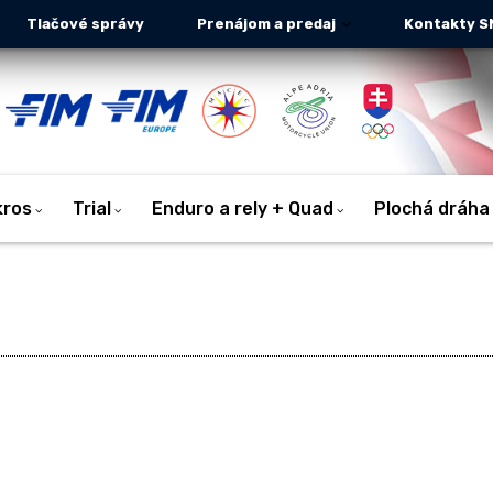
Tlačové správy
Prenájom a predaj
Kontakty S
kros
Trial
Enduro a rely + Quad
Plochá dráha