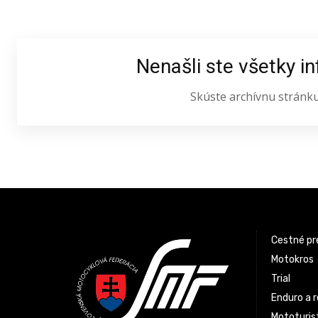
Nenašli ste všetky i
Skúste archívnu stránk
Latest News
Cestné pr
Motokros
Trial
Enduro a r
Mototurist