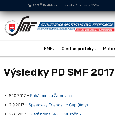
C
28.3
Bratislava
sobota, 8. augusta 2026
SMF
Cestné preteky
Moto
Výsledky PD SMF 2017
8.10.2017 –
Pohár mesta Žarnovica
2.9.2017 –
Speedway Friendship Cup (tímy)
27.8.2017 –
Zlatá prilba SNP – 54. ročník