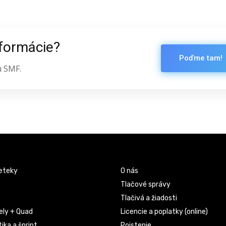
nformácie?
Poďme tam!
u SMF.
eteky
O nás
Tlačové správy
Tlačivá a žiadosti
ely + Quad
Licencie a poplatky (online)
ika a šprint
Poistenie