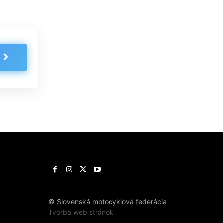
© Slovenská motocyklová federácia
Tvorba web stránok