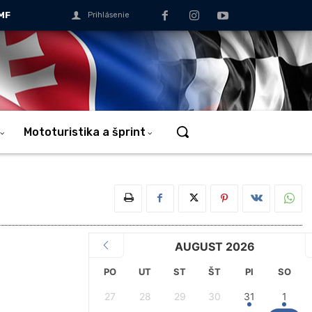
MF
Prihlásenie
Mototuristika a šprint
AUGUST 2026
PO
UT
ST
ŠT
PI
SO
27
28
29
30
31
1