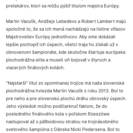
pretekárov, ktorí sa môžu pýšiť titulom majstra Európy.
Martin Vaculík, Andžejs Lebedevs a Robert Lambert majú
spoločné to, že sa ich mená nachádzajú na listine víťazov
Majstrovstiev Európy jednotlivcov. Aby sme dokázali
lepšie pochopiť ich úspech, všetci traja ho získali už v
obnovenom šampionáte, kde skutočne štartuje európska
plochodrážna elita a museli oň bojovať v štyroch a
viacerých finálových kolách.
“Najstarší” titul zo spomínanej trojice má naša slovenská
plochodrážna hviezda Martin Vaculík z roku 2013. Bol to
pre neho a pre slovenskú plochú dráhu obrovský úspech.
Jeho výsledok možno podčiarknuť faktom, že do
posledného finálového kola v poľskom Rzeszówe
nastupoval až s päťbodovou stratou na trojnásobného
svetového šampióna z Dánska Nicki Pedersena. Bol to