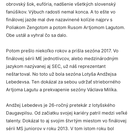
obrovský šok, eufória, nadšenie všetkých slovenský
fanúšikov. Výbuch radosti nemal konca. A to ešte vo
finálovej jazde mal dve nazavinené kolízie najprv s
Poliakom Zengotom a potom Rusom Artjomom Lagutom.
Obe ustál a vyhral čo sa dalo.
Potom prešlo niekoľko rokov a prišla sezóna 2017. Vo
finálovej sérii ME jednotlivcov, alebo medzinárodným
jazykom nazývanej aj SEC, už náš reprezentant
neštartoval. No toto už bola sezóna Lotyša Andžejsa
Lebedevsa. Ten dokázal za sebou udržať strieborného
Artjoma Lagutu a prekvapenie sezóny Václava Milíka.
Andžej Lebedevs je 26-ročný pretekár z lotyšského
Daugavpilsu. Od začiatku svojej kariéry patril medzi veľké
talenty. Dokázal to aj svojim štvrtým miestom vo finálovej
sérii MS juniorov v roku 2013. V tom istom roku bol