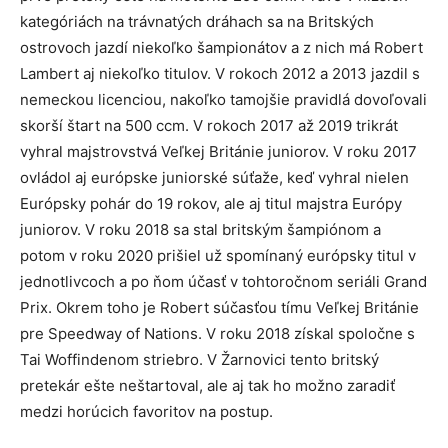
kategóriách na trávnatých dráhach sa na Britských
ostrovoch jazdí niekoľko šampionátov a z nich má Robert
Lambert aj niekoľko titulov. V rokoch 2012 a 2013 jazdil s
nemeckou licenciou, nakoľko tamojšie pravidlá dovoľovali
skorší štart na 500 ccm. V rokoch 2017 až 2019 trikrát
vyhral majstrovstvá Veľkej Británie juniorov. V roku 2017
ovládol aj európske juniorské súťaže, keď vyhral nielen
Európsky pohár do 19 rokov, ale aj titul majstra Európy
juniorov. V roku 2018 sa stal britským šampiónom a
potom v roku 2020 prišiel už spomínaný európsky titul v
jednotlivcoch a po ňom účasť v tohtoročnom seriáli Grand
Prix. Okrem toho je Robert súčasťou tímu Veľkej Británie
pre Speedway of Nations. V roku 2018 získal spoločne s
Tai Woffindenom striebro. V Žarnovici tento britský
pretekár ešte neštartoval, ale aj tak ho možno zaradiť
medzi horúcich favoritov na postup.