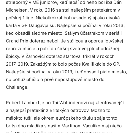
strieborný v ME juniorov, keď lepší od neho bol iba Dán
Michelsen. V roku 2016 sa stal najlepším pretekárom v
poľskej 1.lige. Niekoľkokrát bol nasadený aj ako divoká
karta v GP Daugavpilsu. Najlepšie si počínal v roku 2013,
keď obsadil siedme miesto. Stálym účastníkom v seriáli
Grand Prix doteraz nebol. Je stálicou a oporou lotyšskej
reprezentácie a patrí do širšej svetovej plochodrážnej
špičky. V Žarnovici doteraz štartoval trikrát v rokoch
2017-2019. Zakaždým to bolo počas Kvalifikácie do GP.
Najlepšie si počínal v roku 2019, keď obsadil piate miesto,
no bohužiaľ išlo o prvé nepostupové miesto do
Challenge.
Robert Lambert je po Tai Woffindenovi najtalentovanejší
a najlepší pretekár z Britských ostrovov. Možno to
málokto tuší, ale okrem európskeho titulu spája tohto
britského mladíka s našim Martinom Vaculíkom aj niečo