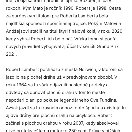
iné. Obaja sa totiž narodili 5. apríla. Rozdiel je iba v
rokoch. Kým Maťo je ročník 1990, Robert je 1998. Cesta
za európskym titulom pre Roberta Lamberta bola
najdlhšia spomedzi spomínanej trojice. Pokým Maťovi a
Andžejsovi stačili na titul štyri finálové kolá, v roku 2020
kedy vyhral Robert, ich bolo päť. Vďaka tomu si podľa
nových pravidiel vybojoval aj účasť v seriáli Grand Prix
2021.
Robert Lambert pochádza z mesta Norwich, v ktorom sa
jazdilo na plochej dráhe už v predvojnovom období. V
roku 1964 sa tu však odjazdili posledné preteky a
odvtedy sa obnoviť plochú dráhu v tomto meste
nepodarilo ani po pokuse legendárneho Ove Fundina.
Avšak jazdí sa tu trávnatá odnož tohto športu a existujú tu
aj dve dráhy pre plochú dráhu na bicykloch. Robert
začínal s plochou dráhou v roku 2007, kedy absolvoval
prvé preteky ešte na motorke 250 ccm. Práve v nižších