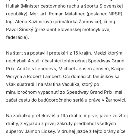
Huliak (Minister cestovného ruchu a športu Slovenskej
republiky), Mgr. art. Roman Malatinec (poslanec NRSR),
Ing. Alena Kazimírová (primátorka Žarnovice), či Ing.
Pavol Šinský (prezident Slovenskej motocyklovej
federácie).
Na štart sa postavili pretekári z 15 krajín. Medzi ktorými
nechýbali 4 stáli účastníci tohtoročnej Speedway Grand
Prix: Andžejs Lebedevs, Michael Jepsen Jensen, Kacper
Woryna a Robert Lambert. Oči domácich fanúšikov sa
však sústredili na Martina Vaculíka, ktorý po
minuloročnom vypadnutí zo Speedway Grand Prix, mal
začať cestu do budúcoročného seriálu práve v Žarnovici.
Na začiatku pretekov išla žltá dráha. V prvej jazde zo žltej
dráhy, z výjazdu z prvej zákruty predbehol všetkých
súperov Jaimon Lidsey. V druhej jazde z tejto dráhy síce