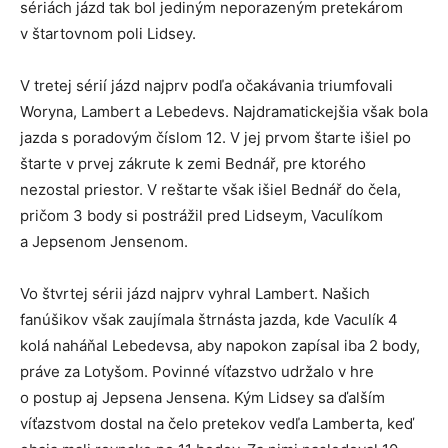
sériách jázd tak bol jediným neporazeným pretekárom
v štartovnom poli Lidsey.
V tretej sérií jázd najprv podľa očakávania triumfovali
Woryna, Lambert a Lebedevs. Najdramatickejšia však bola
jazda s poradovým číslom 12. V jej prvom štarte išiel po
štarte v prvej zákrute k zemi Bednář, pre ktorého
nezostal priestor. V reštarte však išiel Bednář do čela,
pričom 3 body si postrážil pred Lidseym, Vaculíkom
a Jepsenom Jensenom.
Vo štvrtej sérii jázd najprv vyhral Lambert. Našich
fanúšikov však zaujímala štrnásta jazda, kde Vaculík 4
kolá naháňal Lebedevsa, aby napokon zapísal iba 2 body,
práve za Lotyšom. Povinné víťazstvo udržalo v hre
o postup aj Jepsena Jensena. Kým Lidsey sa ďalším
víťazstvom dostal na čelo pretekov vedľa Lamberta, keď