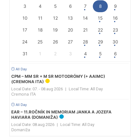
3
4
5
6
7
8
9
10
11
12
13
14
15
16
17
18
19
20
21
22
23
24
25
26
27
28
29
30
31
1
2
3
4
5
6
All Day
CPM – MM SR + M SR MOTODRÓMY (+ AAIMC)
(CREMONA ITA)
Local Date:
07. - 08.aug 2026
|
Local Time:
All Day
Cremona ITA
All Day
EAR – 11.ROČNÍK IN MEMORIAM JANKA A JOZEFA
HAVIARA (DOMANIŽA)
Local Date:
08.aug 2026
|
Local Time:
All Day
Domaniža