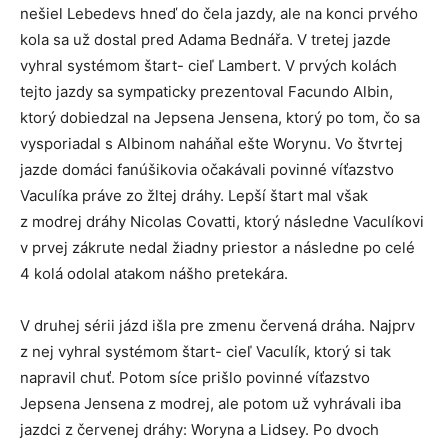
nešiel Lebedevs hneď do čela jazdy, ale na konci prvého
kola sa už dostal pred Adama Bednářa. V tretej jazde
vyhral systémom štart- cieľ Lambert. V prvých kolách
tejto jazdy sa sympaticky prezentoval Facundo Albin,
ktorý dobiedzal na Jepsena Jensena, ktorý po tom, čo sa
vysporiadal s Albinom naháňal ešte Worynu. Vo štvrtej
jazde domáci fanúšikovia očakávali povinné víťazstvo
Vaculíka práve zo žltej dráhy. Lepší štart mal však
z modrej dráhy Nicolas Covatti, ktorý následne Vaculíkovi
v prvej zákrute nedal žiadny priestor a následne po celé
4 kolá odolal atakom nášho pretekára.
V druhej sérii jázd išla pre zmenu červená dráha. Najprv
z nej vyhral systémom štart- cieľ Vaculík, ktorý si tak
napravil chuť. Potom síce prišlo povinné víťazstvo
Jepsena Jensena z modrej, ale potom už vyhrávali iba
jazdci z červenej dráhy: Woryna a Lidsey. Po dvoch