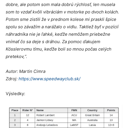
dobre, ale potom som mala dobrú rýchlosť, len musela
som to vzdať kvôli vibráciám v motorke po dvoch kolách.
Potom sme zistili že v prednom kolese mi praskli špice
spolu so závažím a narážalo o vidlu. Taktiež byť v pozícií
náhradníka nie je ľahké, keďže nemôžem priebežne
vnímať čo sa deje s dráhou. Za pomoc ďakujem
Kösslerovmu tímu, keďže boli so mnou počas celých
pretekov,“.
Autor: Martin Cimra
Zdroj:
https://www.speedwayclub.sk/
Výsledky: