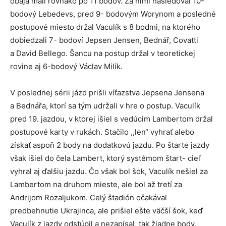
obaja mali rovnako po 11 bodov. Za nimi nasledoval 10-
bodový Lebedevs, pred 9- bodovým Worynom a posledné
postupové miesto držal Vaculík s 8 bodmi, na ktorého
dobiedzali 7- bodoví Jepsen Jensen, Bednář, Covatti
a David Bellego. Šancu na postup držal v teoretickej
rovine aj 6-bodový Václav Milík.
V poslednej sérii jázd prišli víťazstva Jepsena Jensena
a Bednářa, ktorí sa tým udržali v hre o postup. Vaculík
pred 19. jazdou, v ktorej išiel s vedúcim Lambertom držal
postupové karty v rukách. Stačilo ,,len“ vyhrať alebo
získať aspoň 2 body na dodatkovú jazdu. Po štarte jazdy
však išiel do čela Lambert, ktorý systémom štart- cieľ
vyhral aj ďalšiu jazdu. Čo však bol šok, Vaculík nešiel za
Lambertom na druhom mieste, ale bol až tretí za
Andrijom Rozaljukom. Celý štadión očakával
predbehnutie Ukrajinca, ale prišiel ešte väčší šok, keď
Vaculík z jazdy odstúpil a nezapísal, tak žiadne body.