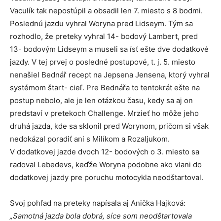
Vaculík tak nepostúpil a obsadil len 7. miesto s 8 bodmi.
Poslednú jazdu vyhral Woryna pred Lidseym. Tým sa
rozhodlo, že preteky vyhral 14- bodový Lambert, pred
13- bodovým Lidseym a museli sa ísť ešte dve dodatkové
jazdy. V tej prvej o posledné postupové, t. j. 5. miesto
nenašiel Bednář recept na Jepsena Jensena, ktorý vyhral
systémom štart- cieľ. Pre Bednářa to tentokrát ešte na
postup nebolo, ale je len otázkou času, kedy sa aj on
predstaví v pretekoch Challenge. Mrzieť ho môže jeho
druhá jazda, kde sa sklonil pred Worynom, pričom si však
nedokázal poradiť ani s Milíkom a Rozaljukom.
V dodatkovej jazde dvoch 12- bodových o 3. miesto sa
radoval Lebedevs, keďže Woryna podobne ako vlani do
dodatkovej jazdy pre poruchu motocykla neodštartoval.
Svoj pohľad na preteky napísala aj Anička Hajková:
„Samotná jazda bola dobrá, síce som neodštartovala