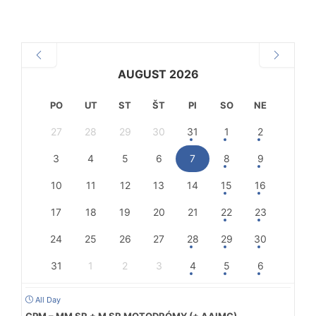
AUGUST 2026
PO
UT
ST
ŠT
PI
SO
NE
27
28
29
30
31
1
2
3
4
5
6
7
8
9
10
11
12
13
14
15
16
17
18
19
20
21
22
23
24
25
26
27
28
29
30
31
1
2
3
4
5
6
All Day
CPM – MM SR + M SR MOTODRÓMY (+ AAIMC)