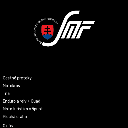
Cestné preteky
Motokros
Trial
Enduro a rely + Quad
Mototuristika a šprint
Plochá dráha
O nás