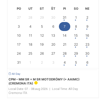
PO
UT
ST
ŠT
PI
SO
NE
27
28
29
30
31
1
2
3
4
5
6
7
8
9
10
11
12
13
14
15
16
17
18
19
20
21
22
23
24
25
26
27
28
29
30
31
1
2
3
4
5
6
All Day
CPM – MM SR + M SR MOTODRÓMY (+ AAIMC)
(CREMONA ITA)
Local Date:
07. - 08.aug 2026
|
Local Time:
All Day
Cremona ITA