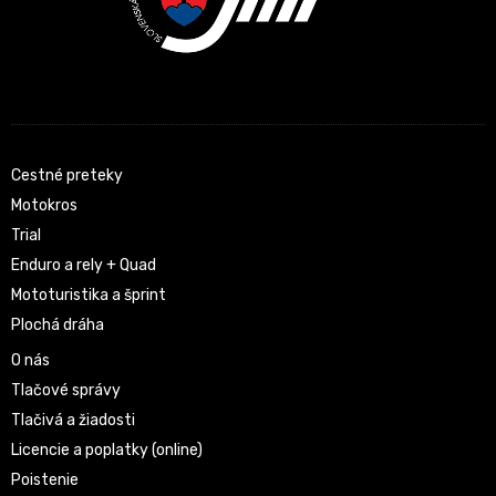
Cestné preteky
Motokros
Trial
Enduro a rely + Quad
Mototuristika a šprint
Plochá dráha
O nás
Tlačové správy
Tlačivá a žiadosti
Licencie a poplatky (online)
Poistenie