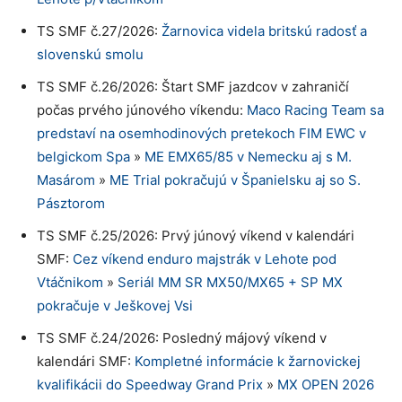
TS SMF č.27/2026:
Žarnovica videla britskú radosť a
slovenskú smolu
TS SMF č.26/2026: Štart SMF jazdcov v zahraničí
počas prvého júnového víkendu:
Maco Racing Team sa
predstaví na osemhodinových pretekoch FIM EWC v
belgickom Spa
»
ME EMX65/85 v Nemecku aj s M.
Masárom
»
ME Trial pokračujú v Španielsku aj so S.
Pásztorom
TS SMF č.25/2026: Prvý júnový víkend v kalendári
SMF:
Cez víkend enduro majstrák v Lehote pod
Vtáčnikom
»
Seriál MM SR MX50/MX65 + SP MX
pokračuje v Ješkovej Vsi
TS SMF č.24/2026: Posledný májový víkend v
kalendári SMF:
Kompletné informácie k žarnovickej
kvalifikácii do Speedway Grand Prix
»
MX OPEN 2026