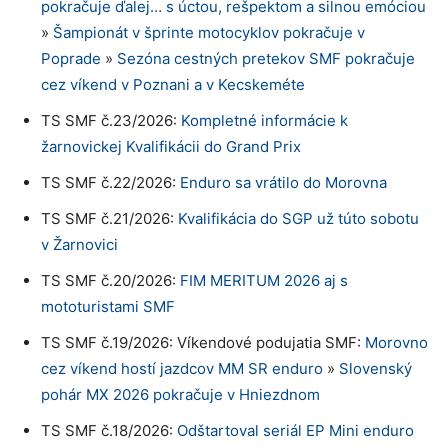
pokračuje ďalej… s úctou, rešpektom a silnou emóciou
»
Šampionát v šprinte motocyklov pokračuje v
Poprade
»
Sezóna cestných pretekov SMF pokračuje
cez víkend v Poznani a v Kecskeméte
TS SMF č.23/2026:
Kompletné informácie k
žarnovickej Kvalifikácii do Grand Prix
TS SMF č.22/2026:
Enduro sa vrátilo do Morovna
TS SMF č.21/2026:
Kvalifikácia do SGP už túto sobotu
v Žarnovici
TS SMF č.20/2026:
FIM MERITUM 2026 aj s
mototuristami SMF
TS SMF č.19/2026: Víkendové podujatia SMF:
Morovno
cez víkend hostí jazdcov MM SR enduro
»
Slovenský
pohár MX 2026 pokračuje v Hniezdnom
TS SMF č.18/2026:
Odštartoval seriál EP Mini enduro