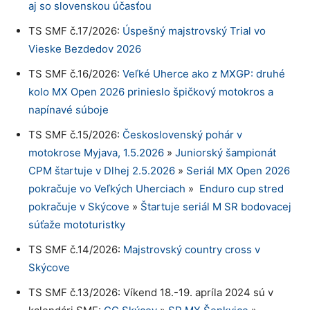
aj so slovenskou účasťou
TS SMF č.17/2026:
Úspešný majstrovský Trial vo
Vieske Bezdedov 2026
TS SMF č.16/2026:
Veľké Uherce ako z MXGP: druhé
kolo MX Open 2026 prinieslo špičkový motokros a
napínavé súboje
TS SMF č.15/2026:
Československý pohár v
motokrose Myjava, 1.5.2026
»
Juniorský šampionát
CPM štartuje v Dlhej 2.5.2026
»
Seriál MX Open 2026
pokračuje vo Veľkých Uherciach
»
Enduro cup stred
pokračuje v Skýcove
»
Štartuje seriál M SR bodovacej
súťaže mototuristky
TS SMF č.14/2026:
Majstrovský country cross v
Skýcove
TS SMF č.13/2026: Víkend 18.-19. apríla 2024 sú v