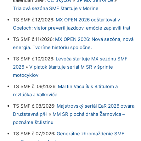
kalendári SMF:
CC Skýcov
»
SP MX Šenkvice
»
Trialová sezóna SMF štartuje v Moŕine
TS SMF č.12/2026:
MX OPEN 2026 odštartoval v
Gbeloch: vietor preveril jazdcov, emócie zaplavili trať
TS SMF č.11/2026:
MX OPEN 2026: Nová sezóna, nová
energia. Tvoríme históriu spoločne.
TS SMF č.10/2026:
Levoča štartuje MX sezónu SMF
2026
»
V piatok štartuje seriál M SR v šprinte
motocyklov
TS SMF č. 09/2026:
Martin Vaculík s 8.titulom a
rozlúčka J.Valkoviča
TS SMF č.08/2026:
Majstrovský seriál EaR 2026 otvára
Družstevná p/H
»
MM SR plochá dráha Žarnovica –
poznáme št.listinu
TS SMF č.07/2026:
Generálne zhromaždenie SMF