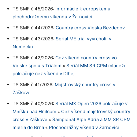
TS SMF č.45/2026:
Informácie k európskemu
plochodrážnemu víkendu v Žarnovici
TS SMF č.44/2026:
Country cross Vieska Bezdedov
TS SMF č.43/2026:
Seriál ME trial vyvrcholil v
Nemecku
TS SMF č.42/2026:
Cez víkend country cross vo
Vieske spolu s Trialom
«
Seriál MM SR CPM mládeže
pokračuje cez víkend v Dlhej
TS SMF č.41/2026:
Majstrovský country cross v
Žaškove
TS SMF č.40/2026:
Seriál MX Open 2026 pokračuje v
Mníšku nad Hnilcom
«
Cez víkend majstrovský country
cross v Žaškove
«
Šampionát Alpe Adria a MM SR CPM
mieria do Brna
«
Plochodrážny víkend v Žarnovici