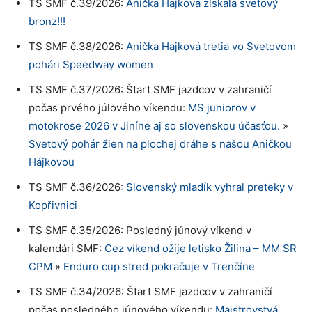
TS SMF č.39/2026:
Anička Hajková získala svetový
bronz!!!
TS SMF č.38/2026:
Anička Hajková tretia vo Svetovom
pohári Speedway women
TS SMF č.37/2026: Štart SMF jazdcov v zahraničí
počas prvého júlového víkendu:
MS juniorov v
motokrose 2026 v Jiníne aj so slovenskou účasťou.
»
Svetový pohár žien na plochej dráhe s našou Aničkou
Hájkovou
TS SMF č.36/2026:
Slovenský mladík vyhral preteky v
Kopřivnici
TS SMF č.35/2026: Posledný júnový víkend v
kalendári SMF:
Cez víkend ožije letisko Žilina – MM SR
CPM
»
Enduro cup stred pokračuje v Trenčíne
TS SMF č.34/2026: Štart SMF jazdcov v zahraničí
počas posledného júnového víkendu:
Majstrovstvá