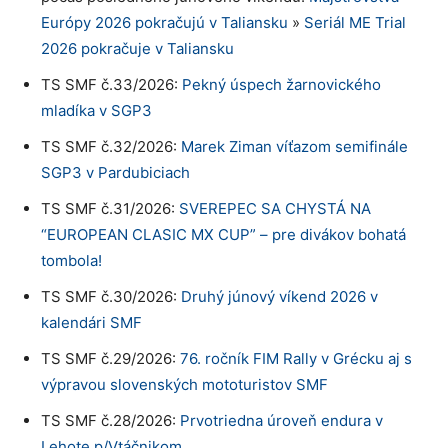
Európy 2026 pokračujú v Taliansku
»
Seriál ME Trial
2026 pokračuje v Taliansku
TS SMF č.33/2026:
Pekný úspech žarnovického
mladíka v SGP3
TS SMF č.32/2026:
Marek Ziman víťazom semifinále
SGP3 v Pardubiciach
TS SMF č.31/2026:
SVEREPEC SA CHYSTÁ NA
“EUROPEAN CLASIC MX CUP” – pre divákov bohatá
tombola!
TS SMF č.30/2026:
Druhý júnový víkend 2026 v
kalendári SMF
TS SMF č.29/2026:
76. ročník FIM Rally v Grécku aj s
výpravou slovenských mototuristov SMF
TS SMF č.28/2026:
Prvotriedna úroveň endura v
Lehote p/Vtáčnikom